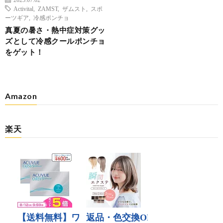
Activital
,
ZAMST
,
ザムスト
,
スポ
ーツギア
,
冷感ポンチョ
真夏の暑さ・熱中症対策グッ
ズとして冷感クールポンチョ
をゲット！
Amazon
楽天