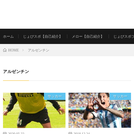
ホーム
じょびスポ【自己紹介】
メロー【自己紹介】
じょびスポ
アルゼンチン
HOME
アルゼンチン
サッカー
サッカー
2020.05.22
2018.12.24