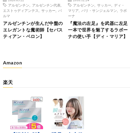
アルゼンチン
,
アルゼンチン代表
,
アルゼンチン
,
サッカー
,
ディ・
エストゥディアンテス
,
サッカー
,
パ
マリア
,
パリ・サンジェルマン
,
ラボ
ルマ
ーナ
アルゼンチンが生んだ中盤の
『魔法の左足』を武器に左足
エレガントな魔術師【セバス
一本で世界を魅了するラボー
ティアン・ベロン】
ナの使い手【ディ・マリア】
Amazon
楽天