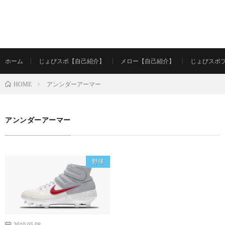
ホーム
じょびスポ【自己紹介】
メロー【自己紹介】
じょびスポ
アンンダーアーマー
HOME
アンンダーアーマー
野球
2019.05.08