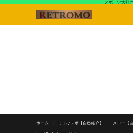
スポーツ大好き
アラフォースポーツ馬鹿『じょびスポ』と60’s〜80's
ホーム
じょびスポ【自己紹介】
メロー【