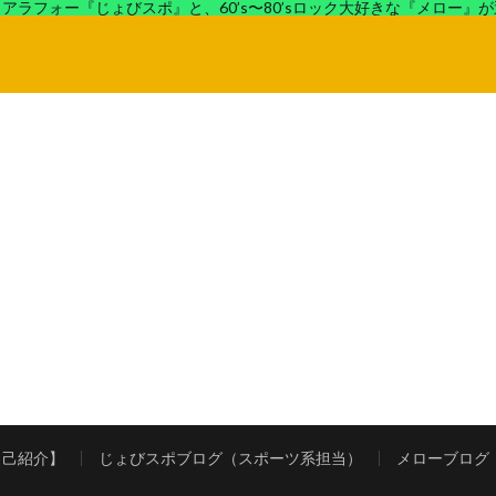
アラフォー『じょびスポ』と、60’s〜80’sロック大好きな『メロー』
ロック好きの『メロー』がコンビでディープなブログを展開中。
自己紹介】
じょびスポブログ（スポーツ系担当）
メローブログ