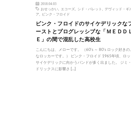
2018.04.03
おせっかい
,
エコーズ
,
シド・バレット
,
デヴィッド・ギ
ア
,
ピンク・フロイド
ピンク・フロイドのサイケデリックな
ーストとプログレッシブな「ＭＥＤＤ
Ｅ」の間で混乱した高校生
こんにちは、メローです。 （60’s ～ 80’s ロック好き
なロッカーです。） ピンク・フロイド 1965年頃、ロ
サイケデリックに向かうバンドが多く出ました。 ジミ
ドリックスに影響さ […]