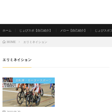
ホーム
じょびスポ【自己紹介】
メロー【自己紹介】
じょびスポ
エリミネイション
HOME
エリミネイション
自転車・モータースポーツ
2019.08.29