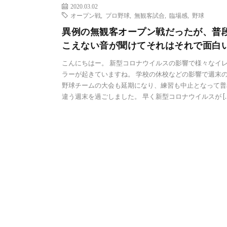
2020.03.02
オープン戦
,
プロ野球
,
無観客試合
,
臨場感
,
野球
異例の無観客オープン戦だったが、普
こえない音が聞けてそれはそれで面白
こんにちはー。 新型コロナウイルスの影響で様々なイ
ラーが起きていますね。 学校の休校などの影響で週末
野球チームの大会も延期になり、練習も中止となって普
違う週末を過ごしました。 早く新型コロナウイルスが […