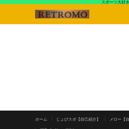
スポーツ大好き
アラフォースポーツ馬鹿『じょびスポ』と60’s〜80's
ホーム
じょびスポ【自己紹介】
メロー【