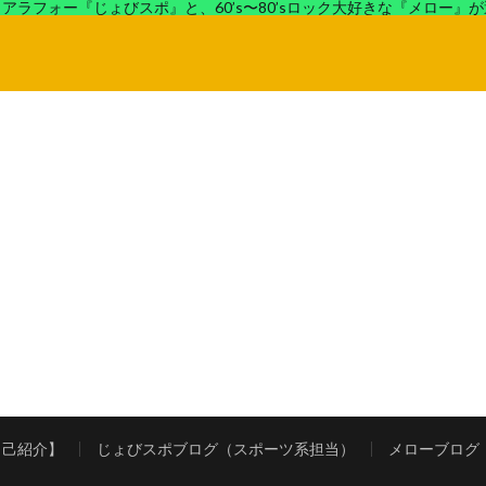
アラフォー『じょびスポ』と、60’s〜80’sロック大好きな『メロー』
ロック好きの『メロー』がコンビでディープなブログを展開中。
自己紹介】
じょびスポブログ（スポーツ系担当）
メローブログ