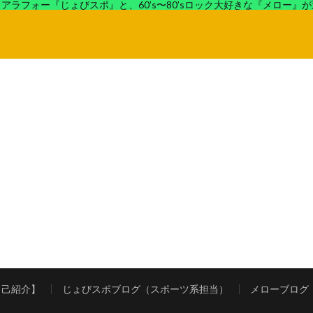
アラフォー『じょびスポ』と、60’s〜80’sロック大好きな『メロー』
ロック好きの『メロー』がコンビでディープなブログを展開中。
自己紹介】
じょびスポブログ（スポーツ系担当）
メローブログ