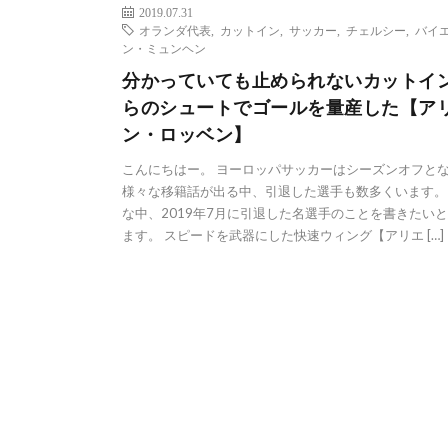
2019.07.31
オランダ代表
,
カットイン
,
サッカー
,
チェルシー
,
バイ
ン・ミュンヘン
分かっていても止められないカットイ
らのシュートでゴールを量産した【ア
ン・ロッベン】
こんにちはー。 ヨーロッパサッカーはシーズンオフと
様々な移籍話が出る中、引退した選手も数多くいます。
な中、2019年7月に引退した名選手のことを書きたい
ます。 スピードを武器にした快速ウィング【アリエ […]