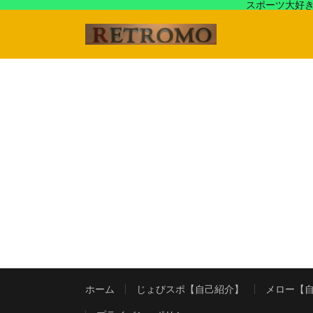
スポーツ大好き
アラフォースポーツ馬鹿『じょびスポ』と60’s〜80's
ホーム
じょびスポ【自己紹介】
メロー【