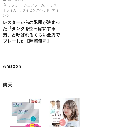
サッカー
,
シュツットガルト
,
ス
トライカー
,
ダイビングヘッド
,
マイ
ンツ
レスターからの退団が決まっ
た『タンクを空っぽにする
男』と呼ばれるくらい全力で
プレーした【岡崎慎司】
Amazon
楽天