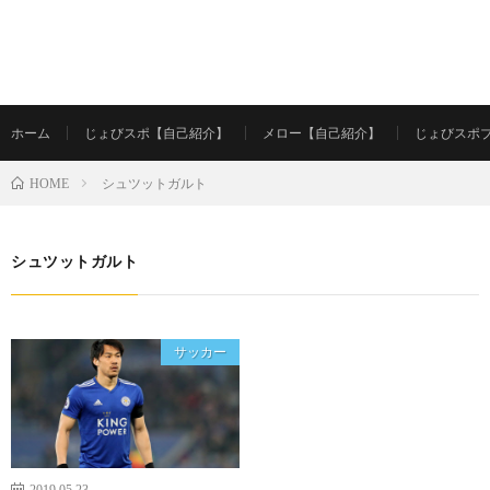
ホーム
じょびスポ【自己紹介】
メロー【自己紹介】
じょびスポ
シュツットガルト
HOME
シュツットガルト
サッカー
2019.05.23