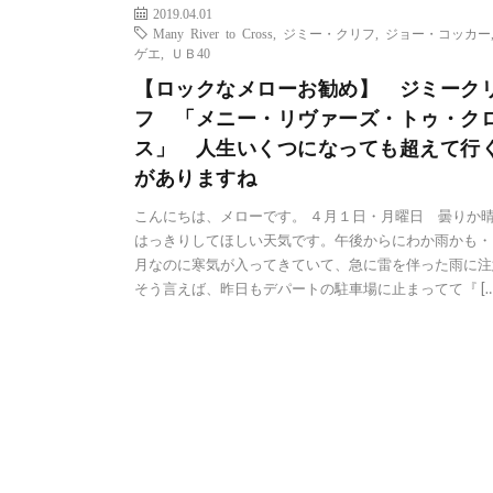
2019.04.01
Many River to Cross
,
ジミー・クリフ
,
ジョー・コッカー
ゲエ
,
ＵＢ40
【ロックなメローお勧め】 ジミーク
フ 「メニー・リヴァーズ・トゥ・ク
ス」 人生いくつになっても超えて行
がありますね
こんにちは、メローです。 ４月１日・月曜日 曇りか
はっきりしてほしい天気です。午後からにわか雨かも・
月なのに寒気が入ってきていて、急に雷を伴った雨に注
そう言えば、昨日もデパートの駐車場に止まってて『 […