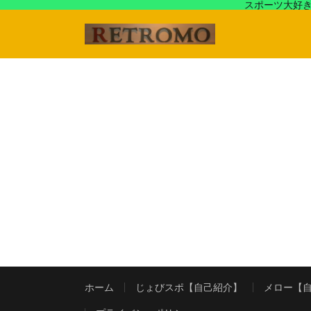
スポーツ大好き
アラフォースポーツ馬鹿『じょびスポ』と60’s〜80's
ホーム
じょびスポ【自己紹介】
メロー【