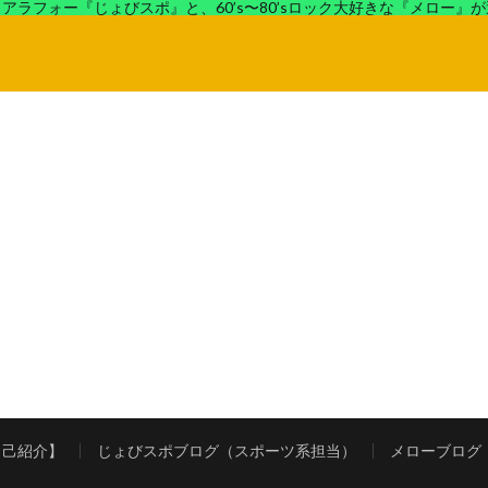
アラフォー『じょびスポ』と、60’s〜80’sロック大好きな『メロー』
ロック好きの『メロー』がコンビでディープなブログを展開中。
自己紹介】
じょびスポブログ（スポーツ系担当）
メローブログ