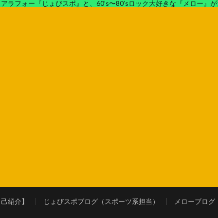
アラフォー『じょびスポ』と、60’s〜80’sロック大好きな『メロー』
ロック好きの『メロー』がコンビでディープなブログを展開中。
自己紹介】
じょびスポブログ（スポーツ系担当）
メローブログ