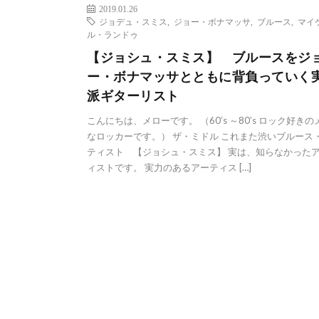
2019.01.26
ジョデュ・スミス
,
ジョー・ボナマッサ
,
ブルース
,
マイ
ル・ランドゥ
【ジョシュ・スミス】 ブルースをジ
ー・ボナマッサとともに背負っていく
派ギターリスト
こんにちは、メローです。 （60’s ～80’s ロック好き
なロッカーです。） ザ・ミドル これまた渋いブルース
ティスト 【ジョシュ・スミス】 実は、知らなかった
ィストです。 実力のあるアーティス […]