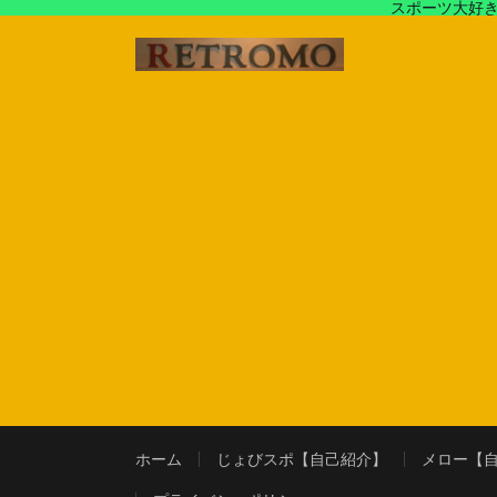
スポーツ大好き
アラフォースポーツ馬鹿『じょびスポ』と60’s〜80's
ホーム
じょびスポ【自己紹介】
メロー【