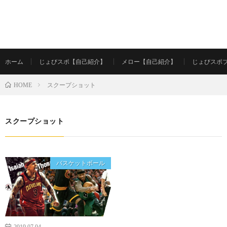
ホーム
じょびスポ【自己紹介】
メロー【自己紹介】
じょびスポ
スクープショット
HOME
スクープショット
バスケットボール
2019.07.04