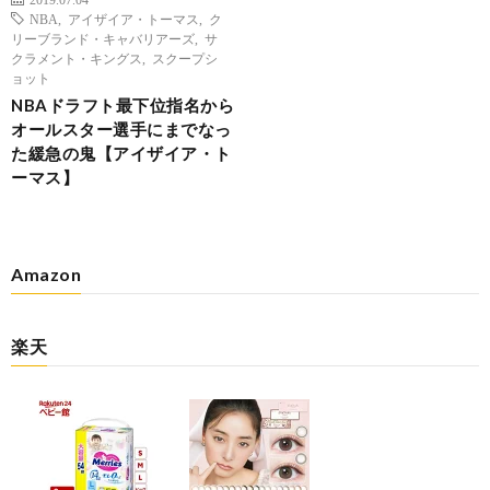
NBA
,
アイザイア・トーマス
,
ク
リーブランド・キャバリアーズ
,
サ
クラメント・キングス
,
スクープシ
ョット
NBAドラフト最下位指名から
オールスター選手にまでなっ
た緩急の鬼【アイザイア・ト
ーマス】
Amazon
楽天