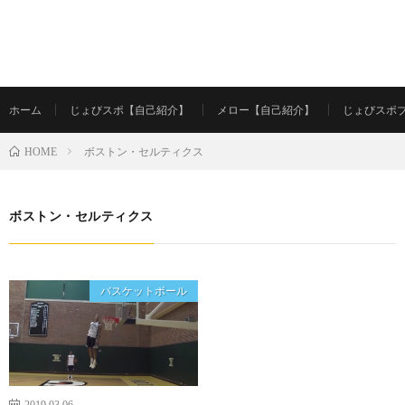
ホーム
じょびスポ【自己紹介】
メロー【自己紹介】
じょびスポ
ボストン・セルティクス
HOME
ボストン・セルティクス
バスケットボール
2019.03.06