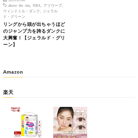
above the rim
,
NBA
,
アリウープ
,
ウィンドミル・ダンク
,
ジェラル
ド・グリーン
リングから頭が出ちゃうほど
のジャンプ力を誇るダンクに
大興奮！【ジェラルド・グリ
ーン】
Amazon
楽天