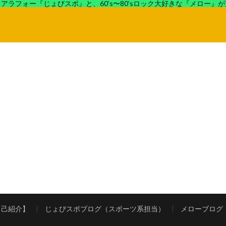
アラフォー『じょびスポ』と、60’s〜80’sロック大好きな『メロー』
ロック好きの『メロー』がコンビでディープなブログを展開中。
自己紹介】
じょびスポブログ（スポーツ系担当）
メローブログ