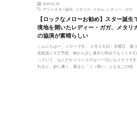
2019.03.28
アリー/スター誕生
,
メタリカ
,
メタル
,
レディー・ガガ
【ロックなメローお勧め】スター誕生
境地を開いたレディー・ガガ、メタリ
の協演が素晴らしい
こんにちはー、メローです。 ３月２８日・木曜日 曇
高気温１６℃予想、朝から少し過ぎた時点でもう１６℃
っていて、なんだかメリハリのない一日になりそうです
れると、妙に暑く、曇ると「うっ寒い」となるこの頃、 [