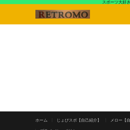
スポーツ大好き
アラフォースポーツ馬鹿『じょびスポ』と60’s〜80's
ホーム
じょびスポ【自己紹介】
メロー【