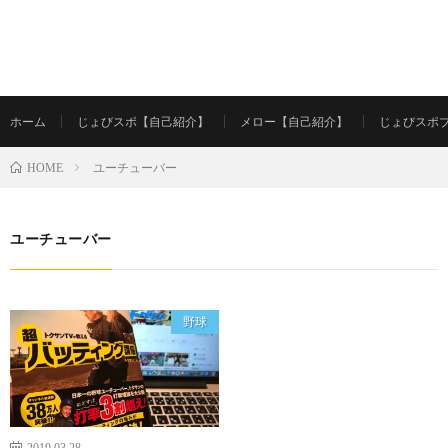
ホーム
じょびスポ【自己紹介】
メロー【自己紹介】
じょびスポ
ユーチューバー
HOME
ユーチューバー
野球
2019.03.28