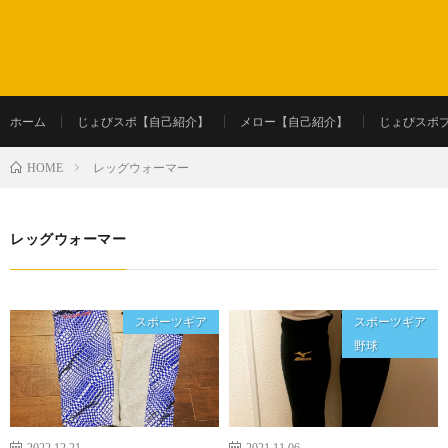
ホーム
じょびスポ【自己紹介】
メロー【自己紹介】
じょびスポ
レッグウォーマー
HOME
レッグウォーマー
スポーツギア
スポーツギア
野球
2022.12.21
2021.11.06