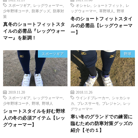
スポーツギア
,
レッグウォーマー
,
オシャレ
,
ショートフィット
,
レ
少年野球コーチ
,
防寒グッズ
,
防寒対
ッグウォーマー
,
草野球人
,
野球
策
冬のショートフィットスタイ
真冬のショートフィットスタ
ルの必需品【レッグウォーマ
イルの必需品『レッグウォー
ー】
マー』を新調！
スポーツギア
野球
2019.11.20
2018.11.26
スポーツギア
,
レッグウォーマー
,
ウインドブレーカー
,
シャカシャ
少年野球コーチ
,
野球
,
野球人
カ
,
ブレスサーモ
,
プレジャン
,
レッ
グウォーマー
ショートスタイルを好む野球
寒い冬のグランドでの練習に
人の冬の必須アイテム【レッ
臨むための防寒対策グッズの
グウォーマー】
紹介【その１】