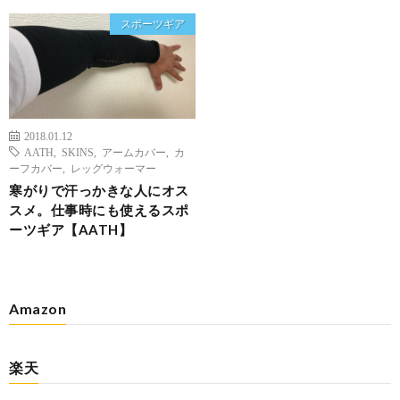
スポーツギア
2018.01.12
AATH
,
SKINS
,
アームカバー
,
カ
ーフカバー
,
レッグウォーマー
寒がりで汗っかきな人にオス
スメ。仕事時にも使えるスポ
ーツギア【AATH】
Amazon
楽天