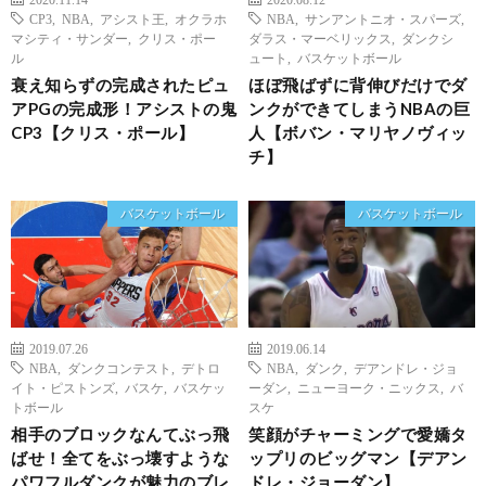
CP3
,
NBA
,
アシスト王
,
オクラホ
NBA
,
サンアントニオ・スパーズ
,
マシティ・サンダー
,
クリス・ポー
ダラス・マーベリックス
,
ダンクシ
ル
ュート
,
バスケットボール
衰え知らずの完成されたピュ
ほぼ飛ばずに背伸びだけでダ
アPGの完成形！アシストの鬼
ンクができてしまうNBAの巨
CP3【クリス・ポール】
人【ボバン・マリヤノヴィッ
チ】
バスケットボール
バスケットボール
2019.07.26
2019.06.14
NBA
,
ダンクコンテスト
,
デトロ
NBA
,
ダンク
,
デアンドレ・ジョ
イト・ピストンズ
,
バスケ
,
バスケッ
ーダン
,
ニューヨーク・ニックス
,
バ
トボール
スケ
相手のブロックなんてぶっ飛
笑顔がチャーミングで愛嬌タ
ばせ！全てをぶっ壊すような
ップリのビッグマン【デアン
パワフルダンクが魅力のブレ
ドレ・ジョーダン】