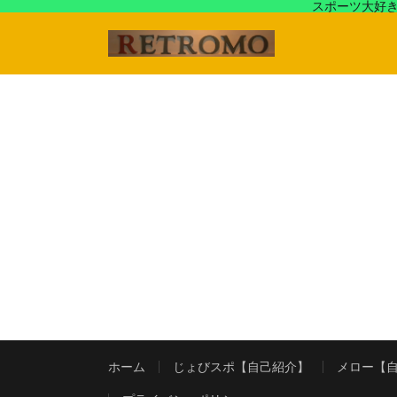
スポーツ大好き
アラフォースポーツ馬鹿『じょびスポ』と60’s〜80's
ホーム
じょびスポ【自己紹介】
メロー【