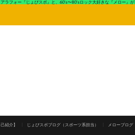
アラフォー『じょびスポ』と、60’s〜80’sロック大好きな『メロー』
ロック好きの『メロー』がコンビでディープなブログを展開中。
自己紹介】
じょびスポブログ（スポーツ系担当）
メローブログ