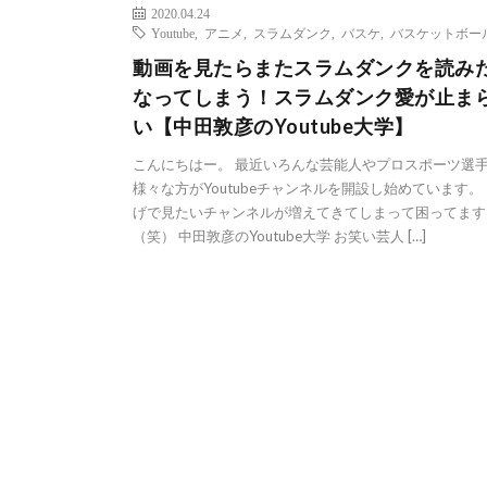
2020.04.24
Youtube
,
アニメ
,
スラムダンク
,
バスケ
,
バスケットボー
動画を見たらまたスラムダンクを読み
なってしまう！スラムダンク愛が止ま
い【中田敦彦のYoutube大学】
こんにちはー。 最近いろんな芸能人やプロスポーツ選
様々な方がYoutubeチャンネルを開設し始めています。
げで見たいチャンネルが増えてきてしまって困ってます
（笑） 中田敦彦のYoutube大学 お笑い芸人 […]