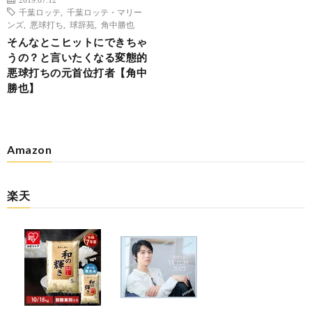
千葉ロッテ
,
千葉ロッテ・マリー
ンズ
,
悪球打ち
,
球辞苑
,
角中勝也
そんなとこヒットにできちゃ
うの？と言いたくなる変態的
悪球打ちの元首位打者【角中
勝也】
Amazon
楽天