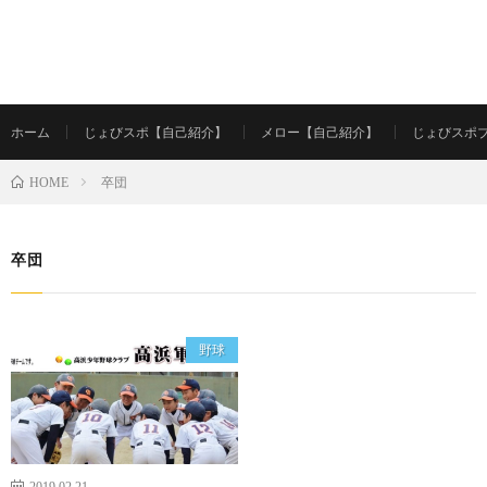
ホーム
じょびスポ【自己紹介】
メロー【自己紹介】
じょびスポ
卒団
HOME
卒団
野球
2019.02.21