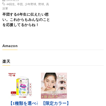
44回生
,
卒団
,
少年野球
,
野球
,
高
浜軍
卒団する6年生に伝えたい想
い。これからもみんなのこと
を応援してるからね！
Amazon
楽天