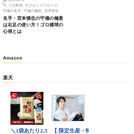
プロ野球
,
ヤクルトスワローズ
,
守備の名手
,
守備の極意
,
宮本慎也
名手・宮本慎也の守備の極意
は右足の使い方！ゴロ捕球の
心得とは
Amazon
楽天