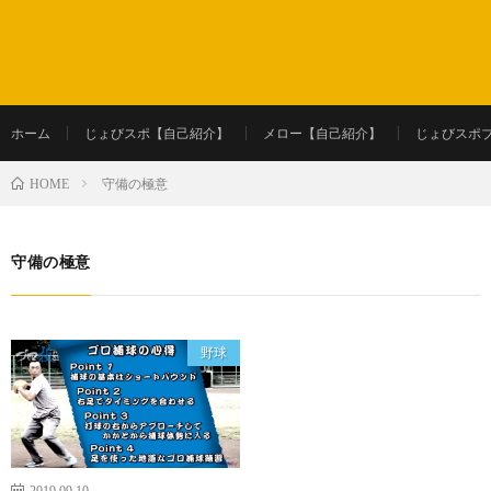
ホーム
じょびスポ【自己紹介】
メロー【自己紹介】
じょびスポ
守備の極意
HOME
守備の極意
野球
2019.09.10