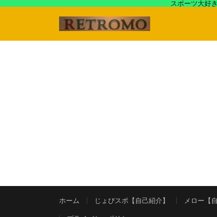
スポーツ大好き
アラフォースポーツ馬鹿『じょびスポ』と60’s〜80's
ホーム
じょびスポ【自己紹介】
メロー【