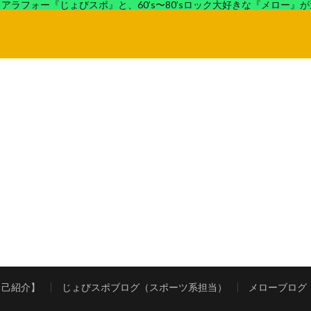
アラフォー『じょびスポ』と、60’s〜80’sロック大好きな『メロー』
ロック好きの『メロー』がコンビでディープなブログを展開中。
自己紹介】
じょびスポブログ（スポーツ系担当）
メローブログ