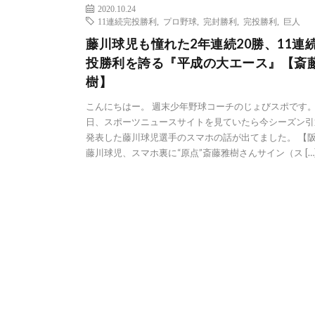
2020.10.24
11連続完投勝利
,
プロ野球
,
完封勝利
,
完投勝利
,
巨人
藤川球児も憧れた2年連続20勝、11連
投勝利を誇る『平成の大エース』【斎
樹】
こんにちはー。 週末少年野球コーチのじょびスポです。
日、スポーツニュースサイトを見ていたら今シーズン引
発表した藤川球児選手のスマホの話が出てました。 【
藤川球児、スマホ裏に“原点”斎藤雅樹さんサイン（ス […