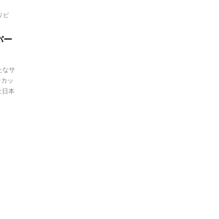
リビ
バー
たなサ
ジカッ
な日本