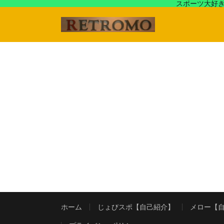
スポーツ大好き
アラフォースポーツ馬鹿『じょびスポ』と60’s〜80's
ホーム
じょびスポ【自己紹介】
メロー【