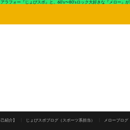
アラフォー『じょびスポ』と、60’s〜80’sロック大好きな『メロー』
ロック好きの『メロー』がコンビでディープなブログを展開中。
自己紹介】
じょびスポブログ（スポーツ系担当）
メローブログ