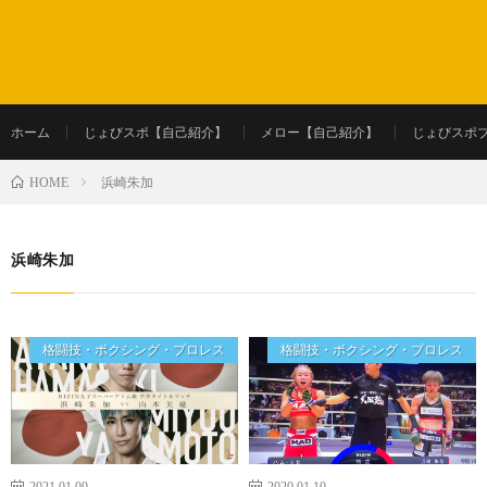
ホーム
じょびスポ【自己紹介】
メロー【自己紹介】
じょびスポ
浜崎朱加
HOME
浜崎朱加
格闘技・ボクシング・プロレス
格闘技・ボクシング・プロレス
2021.01.09
2020.01.10