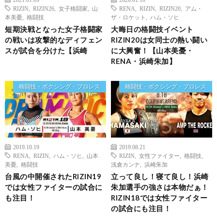
RIZIN
,
RIZIN26
,
女子格闘家
,
山
RENA
,
RIZIN
,
RIZIN20
,
アム・
本美憂
,
格闘技
ザ・ロケット
,
ハム・ソヒ
短期決戦となった女子格闘家
大晦日の格闘技イベント
の戦いは攻撃的なディフェン
RIZIN20は女同士の熱い闘い
スが試合を分けた【浜崎
に大興奮！【山本美憂・
RENA・浜崎朱加】
格闘技・ボクシング・プロレス
格闘技・ボクシング・プロレス
2019.10.19
2019.08.21
RENA
,
RIZIN
,
ハム・ソヒ
,
山本
RIZIN
,
女性ファイター
,
格闘技
,
美憂
,
格闘技
浅倉カンナ
,
浜崎朱加
台風の中開催されたRIZIN19
立って良し！寝て良し！浜崎
では女性ファイターの試合に
朱加選手の強さは本物だぁ！
も注目！
RIZIN18では女性ファイター
の試合にも注目！