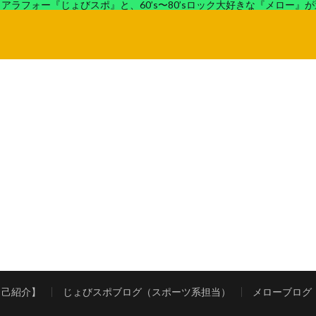
アラフォー『じょびスポ』と、60’s〜80’sロック大好きな『メロー』
ロック好きの『メロー』がコンビでディープなブログを展開中。
自己紹介】
じょびスポブログ（スポーツ系担当）
メローブログ