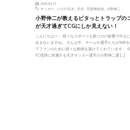
2020.04.13
サッカー
,
パスの天才
,
天才
,
宇賀神友弥
,
小野伸二
小野伸二が教えるピタっとトラップの
が天才過ぎてCGにしか見えない！
こんにちはー。 様々なスポーツも新コロの影響で中止
込まれいますね。 そんな中、チームや選手たちがSNS
てファンのために様々な動画を届けてくれています。 
FC琉球に所属する天才サッカー選手の小野伸二選 […]