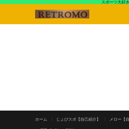
スポーツ大好き
アラフォースポーツ馬鹿『じょびスポ』と60’s〜80's
ホーム
じょびスポ【自己紹介】
メロー【