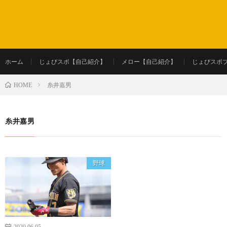
ホーム
じょびスポ【自己紹介】
メロー【自己紹介】
じょびスポ
糸井嘉男
HOME
糸井嘉男
野球
2020.06.05