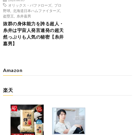
オリックス・バファローズ
,
プロ
野球
,
北海道日本ハムファイターズ
,
盗塁王
,
糸井嘉男
抜群の身体能力を誇る超人・
糸井は宇宙人発言連発の超天
然っぷりも人気の秘密【糸井
嘉男】
Amazon
楽天