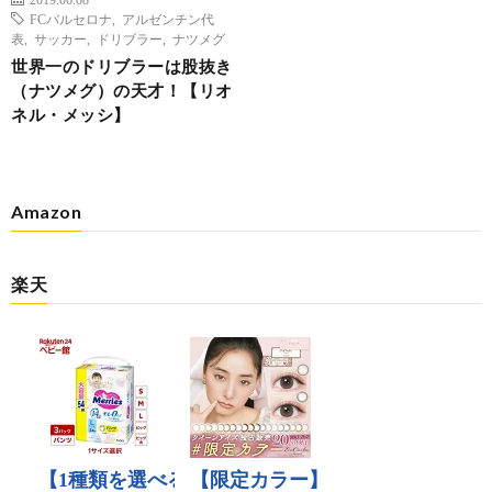
FCバルセロナ
,
アルゼンチン代
表
,
サッカー
,
ドリブラー
,
ナツメグ
世界一のドリブラーは股抜き
（ナツメグ）の天才！【リオ
ネル・メッシ】
Amazon
楽天