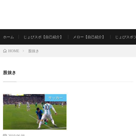
ホーム
じょびスポ【自己紹介】
メロー【自己紹介】
じょびスポ
股抜き
HOME
股抜き
サッカー
2019.06.08