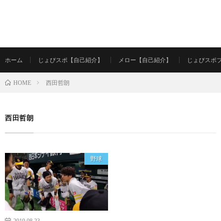
ホーム
じょびスポ【自己紹介】
メロー【自己紹介】
じょびスポ
西田哲朗
HOME
西田哲朗
野球
2019.08.23