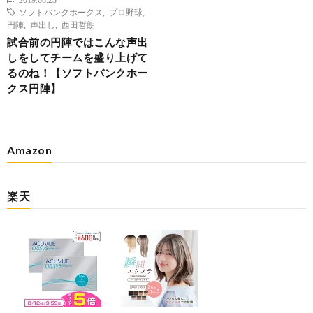
ソフトバンクホークス
,
プロ野球
,
円陣
,
声出し
,
西田哲朗
試合前の円陣ではこんな声出
しをしてチームを盛り上げて
るのね！【ソフトバンクホー
クス円陣】
Amazon
楽天