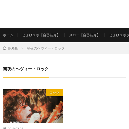
ホーム
じょびスポ【自己紹介】
メロー【自己紹介】
じょびスポ
闇夜のヘヴィー・ロック
HOME
闇夜のヘヴィー・ロック
ロック
2019.03.26