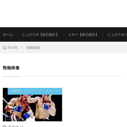
ホーム
じょびスポ【自己紹介】
メロー【自己紹介】
じょびスポ
頸髄損傷
HOME
頸髄損傷
格闘技・ボクシング・プロレス
2019.08.13