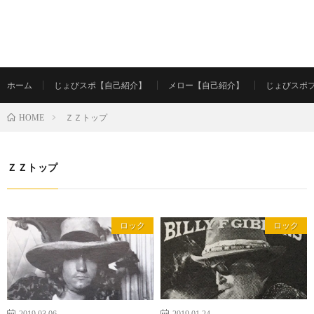
ホーム
じょびスポ【自己紹介】
メロー【自己紹介】
じょびスポ
ＺＺトップ
HOME
ＺＺトップ
ロック
ロック
2019.03.06
2019.01.24