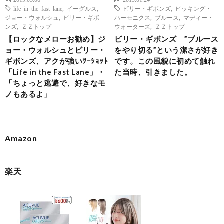
life in the fast lane
,
イーグルス
,
ビリー・ギボンズ
,
ピッキング・
ジョー・ウォルシュ
,
ビリー・ギボ
ハーモニクス
,
ブルース
,
マディー・
ンズ
,
ＺＺトップ
ウォーターズ
,
ＺＺトップ
【ロックなメローお勧め】ジ
ビリー・ギボンズ ”ブルース
ョー・ウォルシュとビリー・
をやり切る”という潔さが好き
ギボンズ、アクが強いﾂｰｼｮｯﾄ
です。この風貌に初めて触れ
「Life in the Fast Lane」・
た当時、引きました。
「ちょっと逃避で、好きなモ
ノもあるよ」
Amazon
楽天