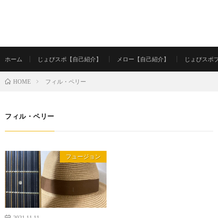
ホーム
じょびスポ【自己紹介】
メロー【自己紹介】
じょびスポ
フィル・ペリー
HOME
フィル・ペリー
フュージョン
2021.11.11