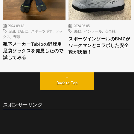
2024.09.18
2024.06.05
Tabil
,
TABIO
,
スポーツギア
,
ソッ
BMZ
,
インソール
,
安全靴
クス
,
野球
スポーツインソールのBMZが
靴下メーカーTabioの野球用
ワークマンとコラボした安全
足袋ソックスを発見したので
靴が快適！
試してみる
Back to Top
スポンサーリンク