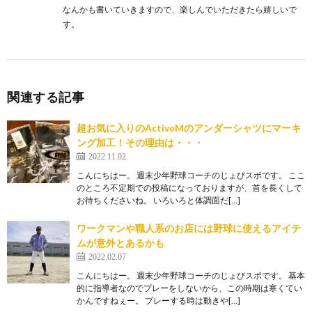
なんかも書いていきますので、楽しんでいただきたら嬉しいで
す。
関連する記事
超お気に入りのActiveMのアンダーシャツにマーキ
ング加工！その理由は・・・
2022.11.02
こんにちはー。 週末少年野球コーチのじょびスポです。 ここ
のところ不定期での投稿になっておりますが、首を長くして
お待ちくださいね。 いろいろと体調面だ[…]
ワークマンや職人系のお店には野球に使えるアイテ
ムが意外とあるかも
2022.02.07
こんにちはー。 週末少年野球コーチのじょびスポです。 基本
的に指導者なのでプレーをしないから、この時期は寒くてい
かんですねぇー。 プレーする時は動きや[…]