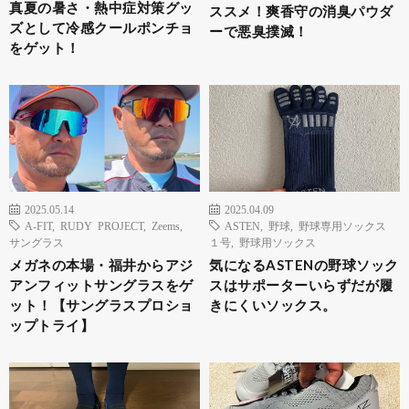
真夏の暑さ・熱中症対策グッ
ススメ！爽香守の消臭パウダ
ズとして冷感クールポンチョ
ーで悪臭撲滅！
をゲット！
2025.05.14
2025.04.09
A-FIT
,
RUDY PROJECT
,
Zeems
,
ASTEN
,
野球
,
野球専用ソックス
サングラス
１号
,
野球用ソックス
メガネの本場・福井からアジ
気になるASTENの野球ソック
アンフィットサングラスをゲ
スはサポーターいらずだが履
ット！【サングラスプロショ
きにくいソックス。
ップトライ】