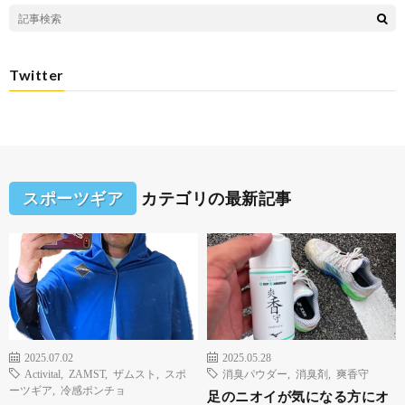
Twitter
スポーツギア
カテゴリの最新記事
2025.07.02
2025.05.28
Activital
,
ZAMST
,
ザムスト
,
スポ
消臭パウダー
,
消臭剤
,
爽香守
ーツギア
,
冷感ポンチョ
足のニオイが気になる方にオ