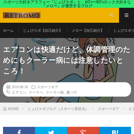
スポーツ大好きアラフォー『じょびスポ』と、60’s〜80’sロック大好きな
『メロー』が運営するブログ
ホーム
じょびスポ【自己紹介】
メロー【自己紹介】
じょびスポ
エアコンは快適だけど、体調管理のた
めにもクーラー病には注意したいと
ころ！
2019.08.18
スポーツギア
エアコン
,
クーラー
,
クーラー病
,
夏バテ
じょびスポブログ（スポーツ系担当）
スポーツギア
エ
HOME