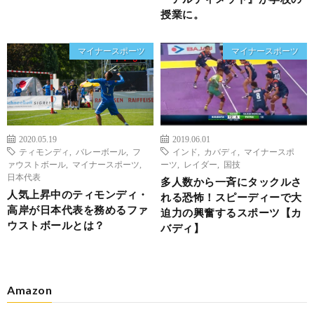
授業に。
マイナースポーツ
マイナースポーツ
2020.05.19
2019.06.01
ティモンディ
,
バレーボール
,
フ
インド
,
カバディ
,
マイナースポ
ァウストボール
,
マイナースポーツ
,
ーツ
,
レイダー
,
国技
日本代表
多人数から一斉にタックルさ
人気上昇中のティモンディ・
れる恐怖！スピーディーで大
高岸が日本代表を務めるファ
迫力の興奮するスポーツ【カ
ウストボールとは？
バディ】
Amazon