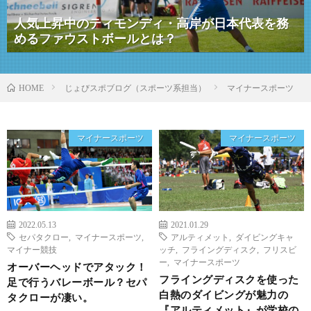
人気上昇中のティモンディ・高岸が日本代表を務
めるファウストボールとは？
じょびスポブログ（スポーツ系担当）
マイナースポーツ
HOME
マイナースポーツ
マイナースポーツ
2022.05.13
2021.01.29
セパタクロー
,
マイナースポーツ
,
アルティメット
,
ダイビングキャ
マイナー競技
ッチ
,
フライングディスク
,
フリスビ
ー
,
マイナースポーツ
オーバーヘッドでアタック！
フライングディスクを使った
足で行うバレーボール？セパ
白熱のダイビングが魅力の
タクローが凄い。
『アルティメット』が学校の