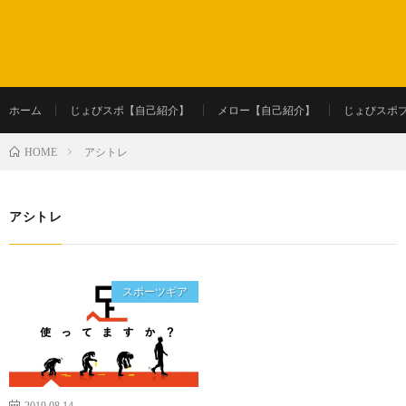
ホーム
じょびスポ【自己紹介】
メロー【自己紹介】
じょびスポ
アシトレ
HOME
アシトレ
スポーツギア
2019.08.14