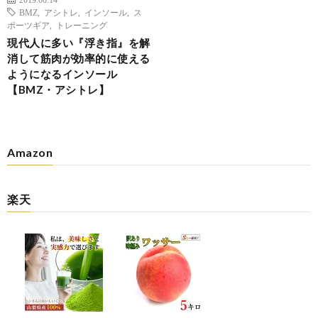
BMZ
,
アシトレ
,
インソール
,
ス
ポーツギア
,
トレーニング
現代人に多い『浮き指』を解
消して筋肉が効率的に使える
ようになるインソール
【BMZ・アシトレ】
Amazon
楽天