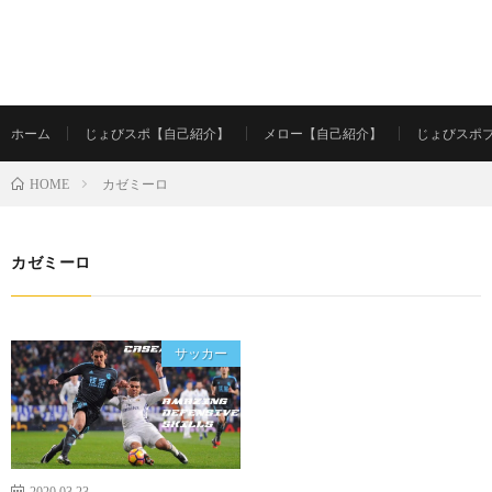
ホーム
じょびスポ【自己紹介】
メロー【自己紹介】
じょびスポ
カゼミーロ
HOME
カゼミーロ
サッカー
2020.03.23