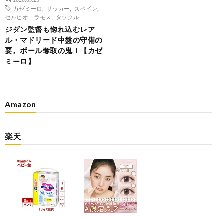
カゼミーロ
,
サッカー
,
スペイン
,
セルヒオ・ラモス
,
タックル
ジダン監督も惚れ込むレア
ル・マドリード中盤の守備の
要。ボール奪取の鬼！【カゼ
ミーロ】
Amazon
楽天