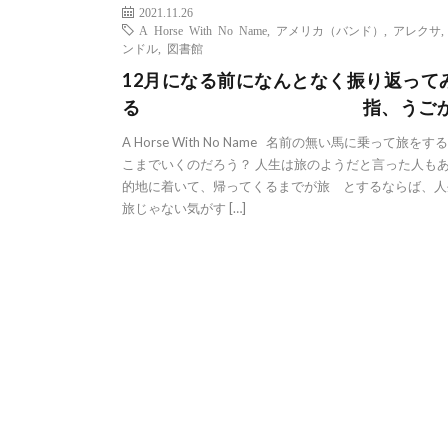
2021.11.26
A Horse With No Name
,
アメリカ（バンド）
,
アレクサ
ンドル
,
図書館
12月になる前になんとなく振り返って
る 指、うごか
A Horse With No Name 名前の無い馬に乗って旅をす
こまでいくのだろう？ 人生は旅のようだと言った人もあ
的地に着いて、帰ってくるまでが旅 とするならば、人
旅じゃない気がす […]