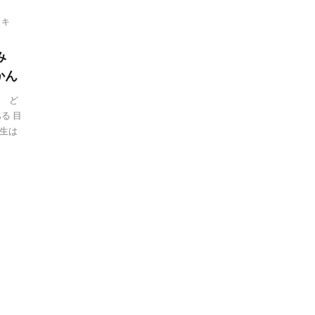
,
キ
み
ん
る ど
る 目
生は