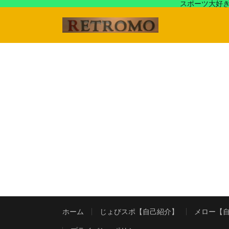
スポーツ大好き
アラフォースポーツ馬鹿『じょびスポ』と60’s〜80's
ホーム
じょびスポ【自己紹介】
メロー【