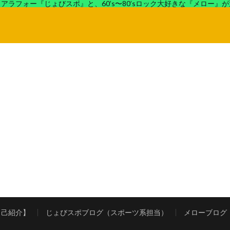
アラフォー『じょびスポ』と、60’s〜80’sロック大好きな『メロー』
ロック好きの『メロー』がコンビでディープなブログを展開中。
自己紹介】
じょびスポブログ（スポーツ系担当）
メローブログ