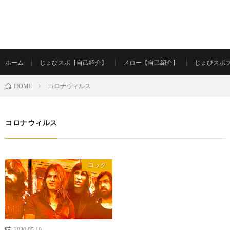
ホーム
じょびスポ【自己紹介】
メロー【自己紹介】
じょびスポ
コロナウィルス
HOME
コロナウィルス
ロック
2020.05.19