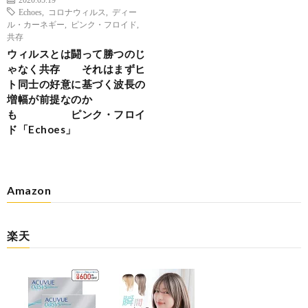
Echoes
,
コロナウィルス
,
ディー
ル・カーネギー
,
ピンク・フロイド
,
共存
ウィルスとは闘って勝つのじ
ゃなく共存 それはまずヒ
ト同士の好意に基づく波長の
増幅が前提なのか
も ピンク・フロイ
ド「Echoes」
Amazon
楽天