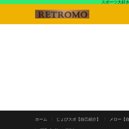
スポーツ大好き
アラフォースポーツ馬鹿『じょびスポ』と60’s〜80's
ホーム
じょびスポ【自己紹介】
メロー【