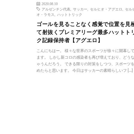
2020.08.10
アルゼンチン代表
,
サッカー
,
セルヒオ・アグエロ
,
セル
オ・ラモス
,
ハットトリック
ゴールを見ることなく感覚で位置を見
て射抜くプレミアリーグ最多ハットト
ク記録保持者【アグエロ】
こんにちはー。 様々な世界のスポーツが徐々に開幕し
ます。 しかし新コロの感染者も再び増えており、どう
ゃうんだろう。 できる限りの対策をしつつ、スポーツ
めたらと思います。 今日はサッカーの素晴らしいフ […]