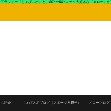
アラフォー『じょびスポ』と、60’s〜80’sロック大好きな『メロー』
ロック好きの『メロー』がコンビでディープなブログを展開中。
自己紹介】
じょびスポブログ（スポーツ系担当）
メローブログ