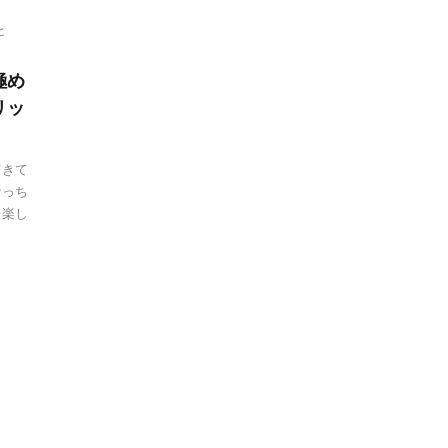
ヒ
極め
リッ
てきて
なっち
を楽し