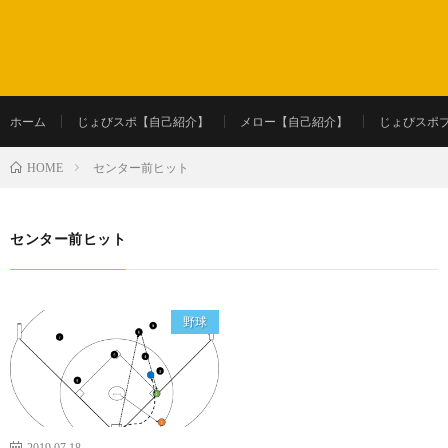
ホーム
じょびスポ【自己紹介】
メロー【自己紹介】
じょびスポ
センター前ヒット
HOME
センター前ヒット
野球
2019.07.18