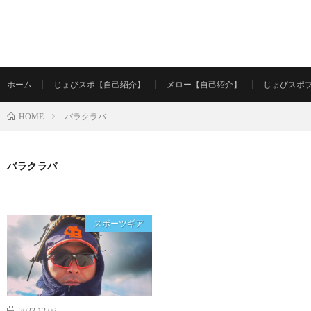
ホーム
じょびスポ【自己紹介】
メロー【自己紹介】
じょびスポ
バラクラバ
HOME
バラクラバ
スポーツギア
2023.12.06