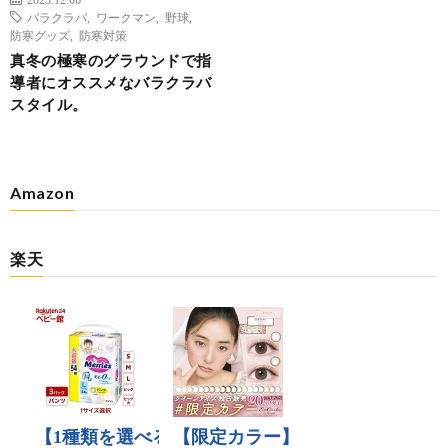
バラクラバ
,
ワークマン
,
野球
,
防寒グッズ
,
防寒対策
真冬の極寒のグラウンドで指
導者にオススメなバラクラバ
スタイル。
Amazon
楽天