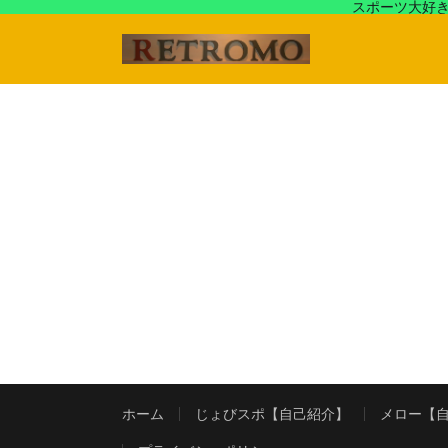
スポーツ大好き
アラフォースポーツ馬鹿『じょびスポ』と60’s〜80's
ホーム
じょびスポ【自己紹介】
メロー【