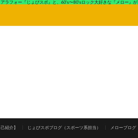
アラフォー『じょびスポ』と、60’s〜80’sロック大好きな『メロー』
ロック好きの『メロー』がコンビでディープなブログを展開中。
自己紹介】
じょびスポブログ（スポーツ系担当）
メローブログ