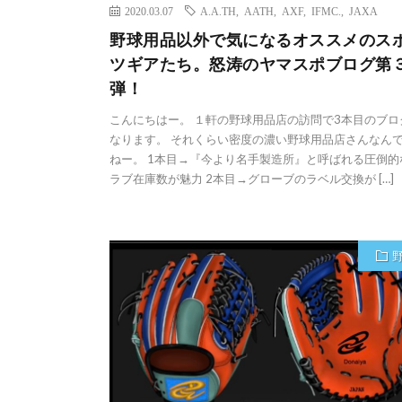
2020.03.07
A.A.TH
,
AATH
,
AXF
,
IFMC.
,
JAXA
野球用品以外で気になるオススメのス
ツギアたち。怒涛のヤマスポブログ第
弾！
こんにちはー。 １軒の野球用品店の訪問で3本目のブロ
なります。 それくらい密度の濃い野球用品店さんなん
ねー。 1本目→『今より名手製造所』と呼ばれる圧倒的
ラブ在庫数が魅力 2本目→グローブのラベル交換が […]