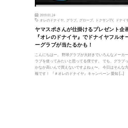
2019.01.24
オレのドナイヤ
,
グラブ
,
グローブ
,
トクサンTV
,
ドナイ
ヤマスポさんが仕掛けるプレゼント企
『オレのドナイヤ』でドナイヤフルオ
ーグラブが当たるかも！
こんにちはー。 野球グラブが大好きでいろんなメーカ
ラブを使ってみたいと思ってる僕です。 でも、グラブ
かなか高いんで買えないですよねぇ〜。 今日はそんな
報です！ 『＃オレのドナイヤ』キャンペーン 愛知 […]