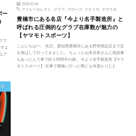
2020.03.04
アイピーセレクト
,
グラブ
,
グローブ
,
ドナイヤ
,
ヤマスポ
ポー
豊橋市にある名店『今より名手製造所』と
３
呼ばれる圧倒的なグラブ在庫数が魅力の
【ヤマモトスポーツ】
グで
こんにちはー。 先日、愛知県豊橋市にある野球用品店まで足
ですよ
を伸ばして行ってきました。 ちょっと山本店長さんに相談事
なグ
もあったんで車で約１時間半の旅。 今より名手製造所【ヤマ
モトスポーツ】 仕事で豊橋に行った際にも何度かコ […]
野球