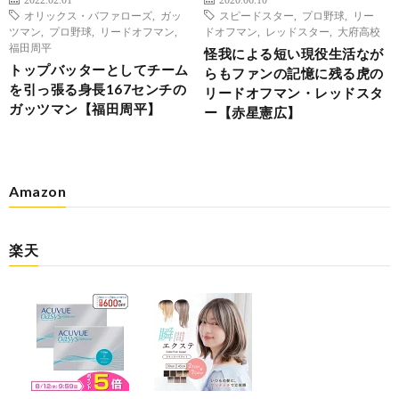
オリックス・バファローズ
,
ガッ
スピードスター
,
プロ野球
,
リー
ツマン
,
プロ野球
,
リードオフマン
,
ドオフマン
,
レッドスター
,
大府高校
福田周平
怪我による短い現役生活なが
トップバッターとしてチーム
らもファンの記憶に残る虎の
を引っ張る身長167センチの
リードオフマン・レッドスタ
ガッツマン【福田周平】
ー【赤星憲広】
Amazon
楽天