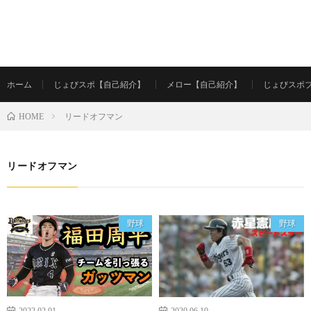
ホーム
じょびスポ【自己紹介】
メロー【自己紹介】
じょびスポ
リードオフマン
HOME
リードオフマン
野球
野球
2022.02.01
2020.06.10