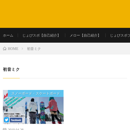
ホーム
じょびスポ【自己紹介】
メロー【自己紹介】
じょびスポ
初音ミク
HOME
初音ミク
スノーボード・スケートボード
2019.04.28