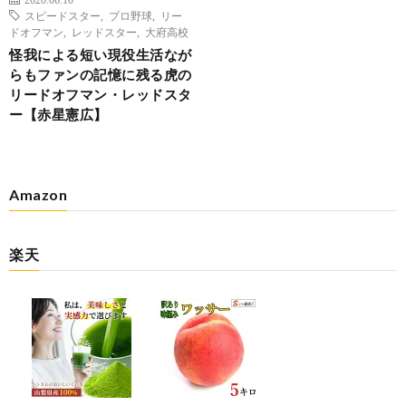
スピードスター
,
プロ野球
,
リー
ドオフマン
,
レッドスター
,
大府高校
怪我による短い現役生活なが
らもファンの記憶に残る虎の
リードオフマン・レッドスタ
ー【赤星憲広】
Amazon
楽天