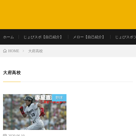
ホーム
じょびスポ【自己紹介】
メロー【自己紹介】
じょびスポ
大府高校
HOME
大府高校
野球
2020.06.10