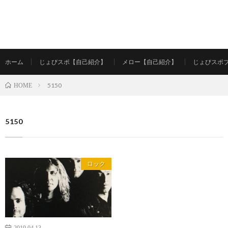
ホーム
じょびスポ【自己紹介】
メロー【自己紹介】
じょびスポ
5150
HOME
5150
ロック
2019.04.13