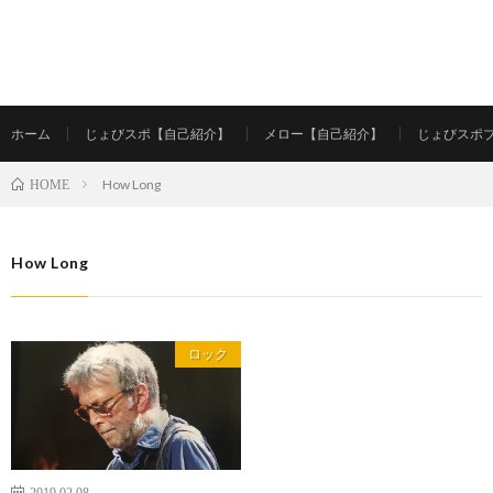
ホーム
じょびスポ【自己紹介】
メロー【自己紹介】
じょびスポ
How Long
HOME
How Long
ロック
2019.02.08