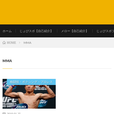
ホーム
じょびスポ【自己紹介】
メロー【自己紹介】
じょびスポ
MMA
HOME
MMA
格闘技・ボクシング・プロレス
2019.01.25