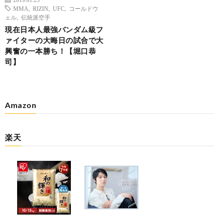
MMA
,
RIZIN
,
UFC
,
コールドウ
ェル
,
伝統派空手
現在日本人最強バンダム級フ
ァイターの大晦日の試合で大
興奮の一本勝ち！【堀口恭
司】
Amazon
楽天