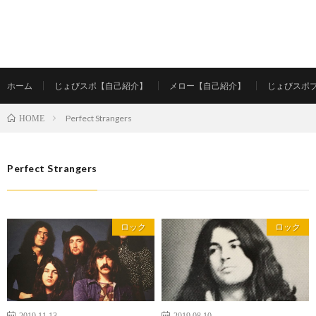
ホーム
じょびスポ【自己紹介】
メロー【自己紹介】
じょびスポ
Perfect Strangers
HOME
Perfect Strangers
ロック
ロック
2019.11.13
2019.08.10