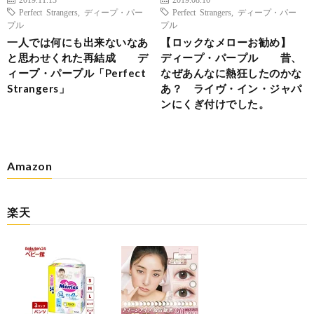
Perfect Strangers
,
ディープ・パー
Perfect Strangers
,
ディープ・パー
プル
プル
一人では何にも出来ないなあ
【ロックなメローお勧め】
と思わせくれた再結成 デ
ディープ・パープル 昔、
ィープ・パープル「Perfect
なぜあんなに熱狂したのかな
Strangers」
あ？ ライヴ・イン・ジャパ
ンにくぎ付けでした。
Amazon
楽天