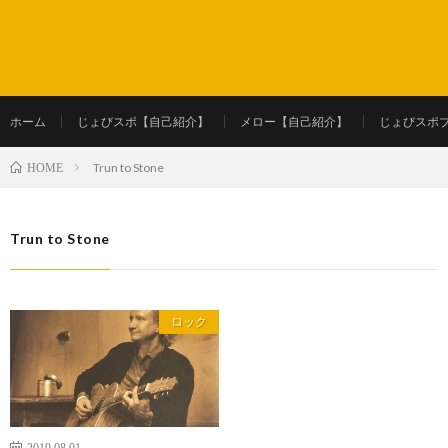
ホーム
じょびスポ【自己紹介】
メロー【自己紹介】
じょびスポ
Trun to Stone
HOME
Trun to Stone
ロック
2019.08.01