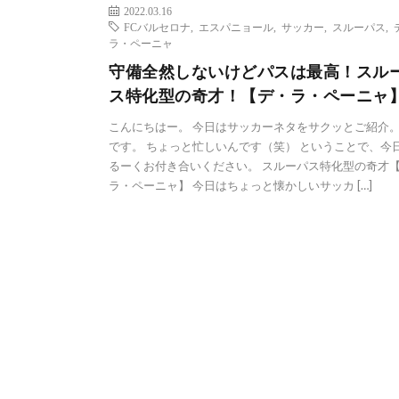
2022.03.16
FCバルセロナ
,
エスパニョール
,
サッカー
,
スルーパス
,
ラ・ペーニャ
守備全然しないけどパスは最高！スル
ス特化型の奇才！【デ・ラ・ペーニャ
こんにちはー。 今日はサッカーネタをサクッとご紹介。
です。 ちょっと忙しいんです（笑） ということで、今
るーくお付き合いください。 スルーパス特化型の奇才
ラ・ペーニャ】 今日はちょっと懐かしいサッカ […]