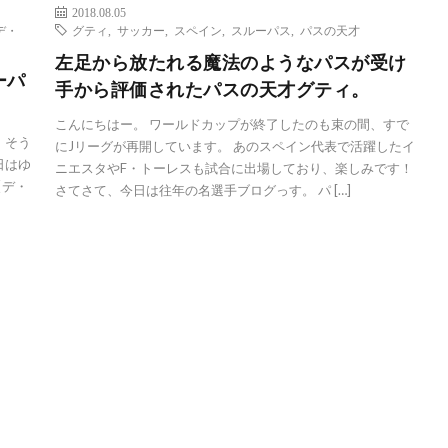
2018.08.05
デ・
グティ
,
サッカー
,
スペイン
,
スルーパス
,
パスの天才
左足から放たれる魔法のようなパスが受け
ーパ
手から評価されたパスの天才グティ。
】
こんにちはー。 ワールドカップが終了したのも束の間、すで
 そう
にJリーグが再開しています。 あのスペイン代表で活躍したイ
日はゆ
ニエスタやF・トーレスも試合に出場しており、楽しみです！
【デ・
さてさて、今日は往年の名選手ブログっす。 パ […]