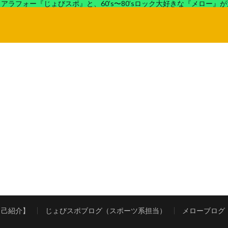
アラフォー『じょびスポ』と、60’s〜80’sロック大好きな『メロー』
ロック好きの『メロー』がコンビでディープなブログを展開中。
自己紹介】
じょびスポブログ（スポーツ系担当）
メローブログ