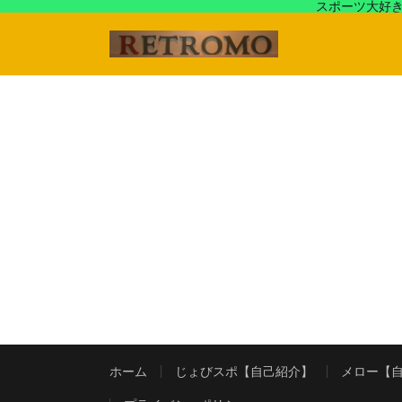
スポーツ大好き
アラフォースポーツ馬鹿『じょびスポ』と60’s〜80's
ホーム
じょびスポ【自己紹介】
メロー【